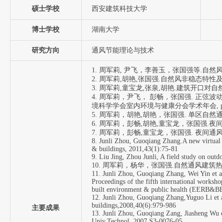
硕士学校
西安建筑科技大学
博士学校
湖南大学
研究方向
通风节能理论与技术
1. 周军莉, 尹飞，李善玉，张国强等.自然风的实
2. 周军莉,胡艳,张国强.自然风非稳态特性及其对
3. 周军莉,童宝龙,张泉,胡艳.建筑开口对自然通
4. 周军莉，尹飞， 彭畅，张国强. 正
境科学学会室内环境与健康分会学术年会, pp257-2
5. 周军莉，胡艳,胡艳，张国强. 单区自然通风建
6. 周军莉，彭畅,胡艳,童宝龙，张国强.夜间通
7. 周军莉，彭畅,童宝龙，张国强. 夜间通风计算
8. Junli Zhou, Guoqiang Zhang.A new virtual s
& buildings, 2011,43(1):75-81
9. Liu Jing, Zhou Junli, A field study on o
10. 周军莉，杨华，张国强.自然通风建筑热特性
11. Junli Zhou, Guoqiang Zhang, Wei Yin et al.
Proceedings of the fifth international worksho
built environment & public health (EERB&BE
12. Junli Zhou, Guoqiang Zhang,Yuguo Li et a
buildings,2008,40(6):979-986
主要成果
13. Junli Zhou, Guoqiang Zang, Jiasheng Wu et
Univ.Technol.,2007,S3-0076-05